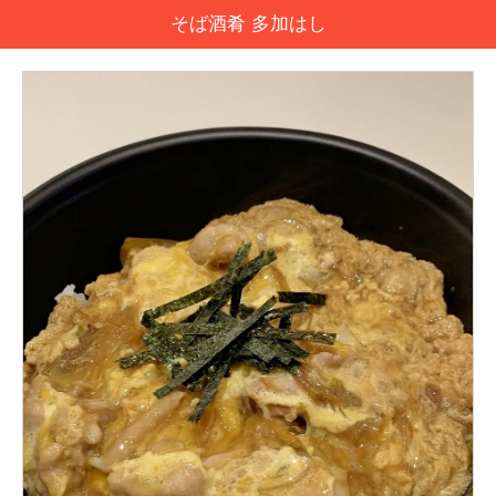
そば酒肴 多加はし