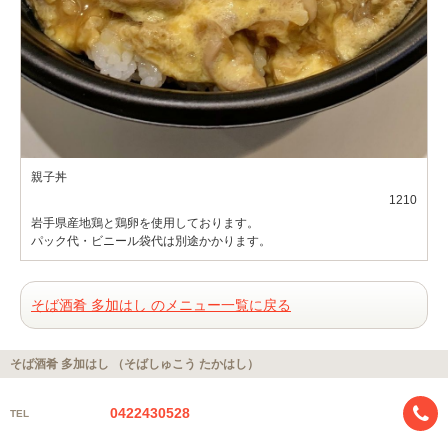
親子丼
1210
岩手県産地鶏と鶏卵を使用しております。
パック代・ビニール袋代は別途かかります。
そば酒肴 多加はし のメニュー一覧に戻る
そば酒肴 多加はし （そばしゅこう たかはし）
0422430528
TEL