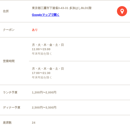
東京都三鷹市下連雀3-43-31 多加はしBLD1階
住所
Googleマップで開く
クーポン
あり
月・火・木・金・土・日
11:00〜15:00
年末年始を除く
営業時間
月・火・木・金・土・日
17:00〜21:30
年末年始を除く
ランチ予算
1,200円〜2,000円
ディナー予算
2,500円〜3,500円
座席数
24