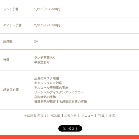
ランチ予算
1,200円〜2,000円
ディナー予算
2,500円〜3,500円
座席数
24
ランチ営業あり
特徴
半個室あり
店員のマスク着用
キャッシュレス対応
アルコール等消毒の実施
感染症対策
ソーシャルディスタンスレイアウト
店内換気の実施
都道府県が指定する感染症対策の実施
そば酒肴 多加はし HOME
お知らせ
メニュー
写真
地図