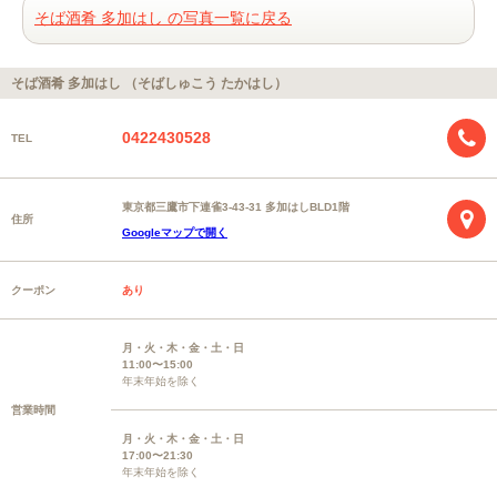
そば酒肴 多加はし の写真一覧に戻る
そば酒肴 多加はし （そばしゅこう たかはし）
0422430528
TEL
東京都三鷹市下連雀3-43-31 多加はしBLD1階
住所
Googleマップで開く
クーポン
あり
月・火・木・金・土・日
11:00〜15:00
年末年始を除く
営業時間
月・火・木・金・土・日
17:00〜21:30
年末年始を除く