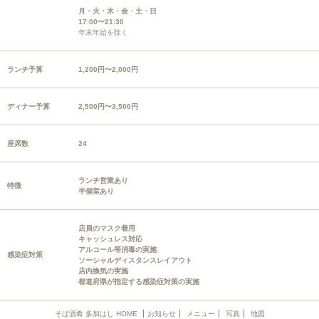
月・火・木・金・土・日
17:00〜21:30
年末年始を除く
ランチ予算
1,200円〜2,000円
ディナー予算
2,500円〜3,500円
座席数
24
ランチ営業あり
特徴
半個室あり
店員のマスク着用
キャッシュレス対応
アルコール等消毒の実施
感染症対策
ソーシャルディスタンスレイアウト
店内換気の実施
都道府県が指定する感染症対策の実施
そば酒肴 多加はし HOME
お知らせ
メニュー
写真
地図