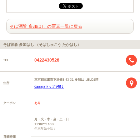
そば酒肴 多加はし の写真一覧に戻る
そば酒肴 多加はし （そばしゅこう たかはし）
0422430528
TEL
東京都三鷹市下連雀3-43-31 多加はしBLD1階
住所
Googleマップで開く
クーポン
あり
月・火・木・金・土・日
11:00〜15:00
年末年始を除く
営業時間