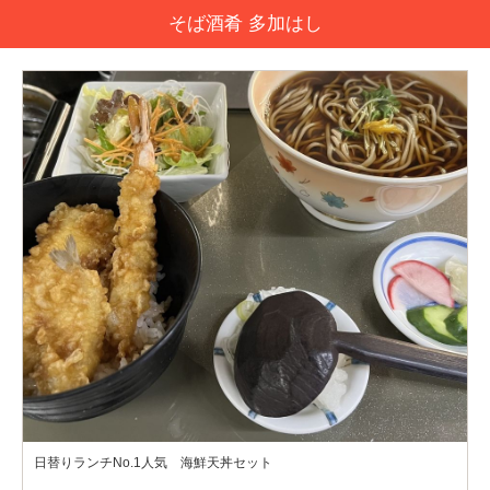
そば酒肴 多加はし
日替りランチNo.1人気 海鮮天丼セット